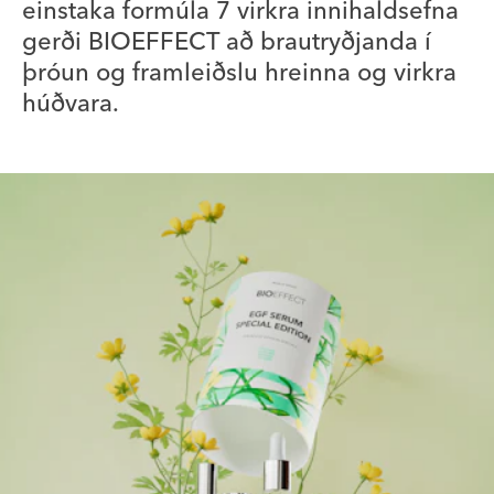
einstaka formúla 7 virkra innihaldsefna
gerði BIOEFFECT að brautryðjanda í
þróun og framleiðslu hreinna og virkra
húðvara.