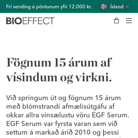
Frí sending á pöntunum yfir 12.000 kr.
Ísland
K
a
r
f
a
Val
Fögnum 15 árum af
vísindum og virkni.
Við springum út og fögnum 15 árum
með blómstrandi afmælisútgáfu af
okkar allra vinsælustu vöru EGF Serum.
EGF Serum var fyrsta varan sem við
settum á markað árið 2010 og þessi