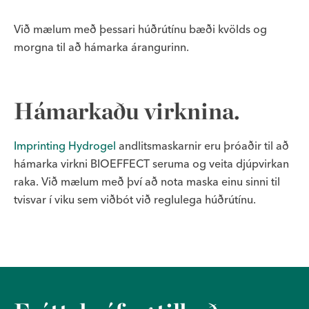
Við mælum með þessari húðrútínu bæði kvölds og
morgna til að hámarka árangurinn.
Hámarkaðu virknina.
Imprinting Hydrogel
andlitsmaskarnir eru þróaðir til að
hámarka virkni BIOEFFECT seruma og veita djúpvirkan
raka. Við mælum með því að nota maska einu sinni til
tvisvar í viku sem viðbót við reglulega húðrútínu.