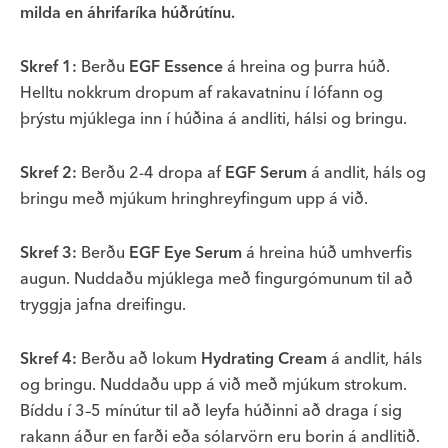
milda en áhrifaríka húðrútínu.
Skref 1:
Berðu
EGF Essence
á hreina og þurra húð.
Helltu nokkrum dropum af rakavatninu í lófann og
þrýstu mjúklega inn í húðina á andliti, hálsi og bringu.
Skref 2:
Berðu 2-4 dropa af
EGF Serum
á andlit, háls og
bringu með mjúkum hringhreyfingum upp á við.
Skref 3:
Berðu
EGF Eye Serum
á hreina húð umhverfis
augun. Nuddaðu mjúklega með fingurgómunum til að
tryggja jafna dreifingu.
Skref 4:
Berðu að lokum
Hydrating Cream
á andlit, háls
og bringu. Nuddaðu upp á við með mjúkum strokum.
Bíddu í 3–5 mínútur til að leyfa húðinni að draga í sig
rakann áður en farði eða sólarvörn eru borin á andlitið.