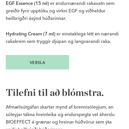
EGF Essence (15 ml)
er endurnærandi rakavatn sem
greiðir fyrir upptöku og virkni EGF og viðheldur
heilbrigðri ásýnd húðarinnar.
Hydrating Cream (7 ml)
er einstaklega létt en nærandi
rakakrem sem tryggir djúpan og langvarandi raka.
VERSLA
Tilefni til að blómstra.
Afmælisútgáfan skartar mynd af brennisóleyjum, en
sóleyjar tákna hreinleika og endurspegla vel áherslu
BIOEFFECT á grænar og hreinar húðvörur sem ýta