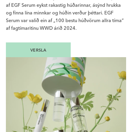
af EGF Serum eykst rakastig húðarinnar, ásýnd hrukka
og fínna lína minnkar og húðin verður þéttari. EGF
Serum var valið ein af „100 bestu húðvörum allra tíma“
af fagtímaritinu WWD árið 2024.
VERSLA