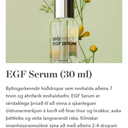
EGF Serum (30 ml)
Byltingarkenndir húðdropar sem innihalda aðeins 7
hrein og áhrifarík innihaldsefni. EGF Serum er
sérstaklega þróað til að vinna á sjáanlegum
öldrunarmerkjum á borð við fínar línur og hrukkur, auka
þéttleika og veita langvarandi raka. Klínískar
innanhússrannsóknir sýna að með aðeins 2-4 dropum