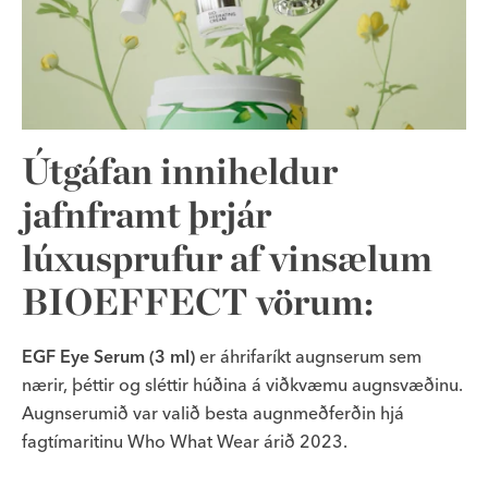
Útgáfan inniheldur
jafnframt þrjár
lúxusprufur af vinsælum
BIOEFFECT vörum:
EGF Eye Serum (3 ml)
er áhrifaríkt augnserum sem
nærir, þéttir og sléttir húðina á viðkvæmu augnsvæðinu.
Augnserumið var valið besta augnmeðferðin hjá
fagtímaritinu Who What Wear árið 2023.