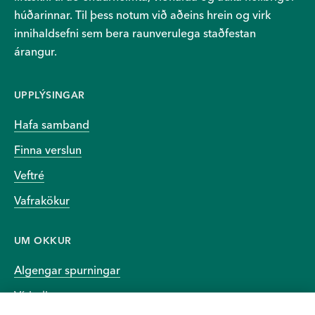
húðarinnar. Til þess notum við aðeins hrein og virk
innihaldsefni sem bera raunverulega staðfestan
árangur.
UPPLÝSINGAR
Hafa samband
Finna verslun
Veftré
Vafrakökur
UM OKKUR
Algengar spurningar
Vísindin