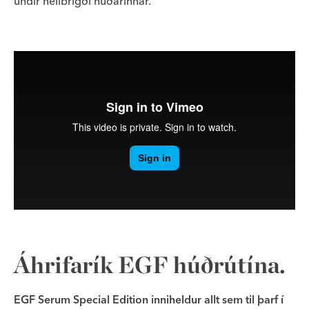
undir heilbrigði húðarinnar.
Áhrifarík EGF húðrútína.
EGF Serum Special Edition inniheldur allt sem til þarf í