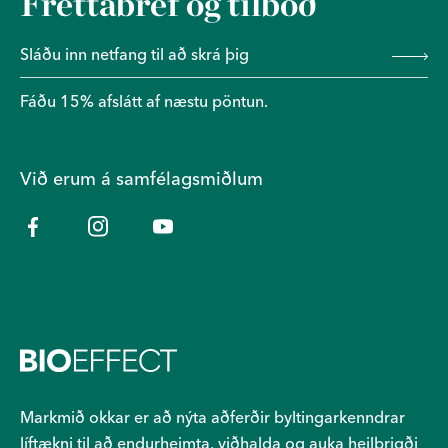
Fréttabréf og tilboð
Fáðu 15% afslátt af næstu pöntun.
Við erum á samfélagsmiðlum
Markmið okkar er að nýta aðferðir byltingarkenndrar
líftækni til að endurheimta, viðhalda og auka heilbrigði