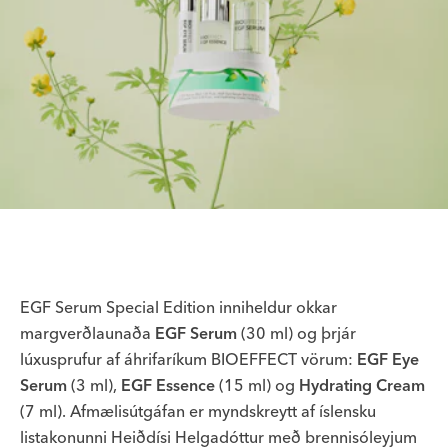
EGF Serum Special Edition inniheldur okkar
margverðlaunaða
EGF Serum
(30 ml) og þrjár
lúxusprufur af áhrifaríkum BIOEFFECT vörum:
EGF Eye
Serum
(3 ml),
EGF Essence
(15 ml) og
Hydrating Cream
(7 ml). Afmælisútgáfan er myndskreytt af íslensku
listakonunni Heiðdísi Helgadóttur með brennisóleyjum