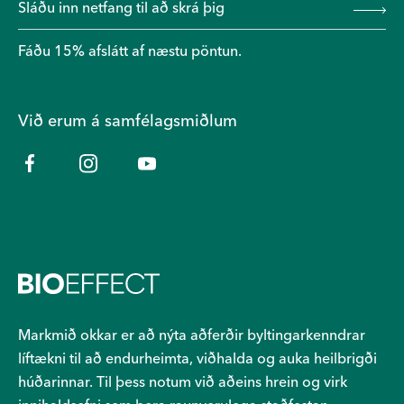
Fáðu 15% afslátt af næstu pöntun.
Við erum á samfélagsmiðlum
Markmið okkar er að nýta aðferðir byltingarkenndrar
líftækni til að endurheimta, viðhalda og auka heilbrigði
húðarinnar. Til þess notum við aðeins hrein og virk