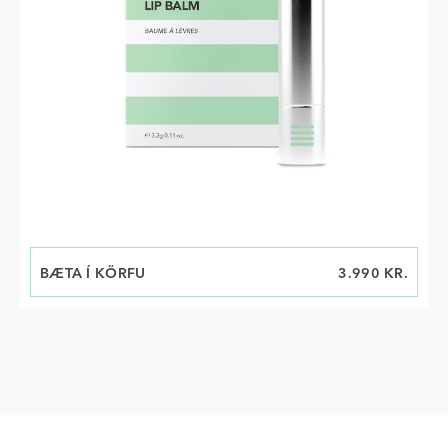
BÆTA Í KÖRFU
VERÐ
3.990 KR.