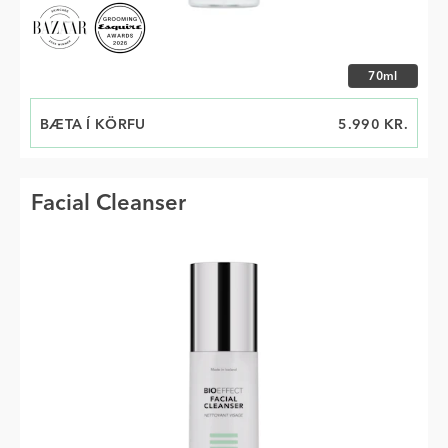
Veldu stærð
70ml
BÆTA Í KÖRFU
VERÐ
5.990 KR.
Facial Cleanser