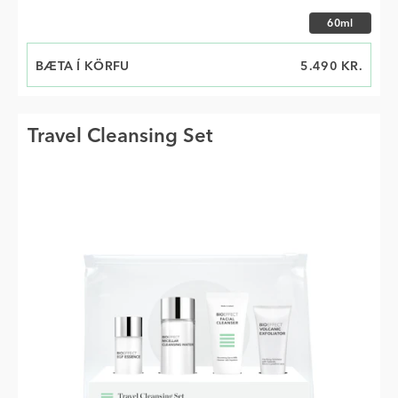
Veldu stærð
60ml
BÆTA Í KÖRFU
VERÐ
5.490 KR.
Travel Cleansing Set