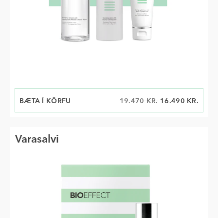
BÆTA Í KÖRFU
VERÐ NÚNA:
VERÐ ÁÐUR:
19.470 KR.
16.490 KR.
Varasalvi