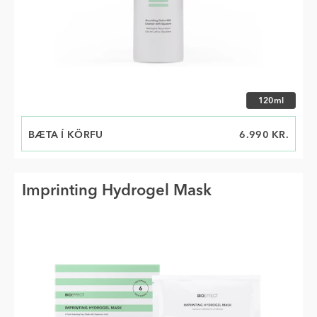
Veldu stærð
120ml
BÆTA Í KÖRFU
VERÐ
6.990 KR.
Imprinting Hydrogel Mask