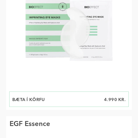
BÆTA Í KÖRFU
VERÐ
4.990 KR.
EGF Essence