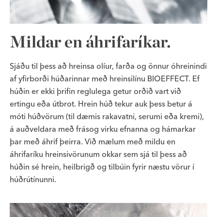
Mildar en áhrifaríkar.
Sjáðu til þess að hreinsa olíur, farða og önnur óhreinindi
af yfirborði húðarinnar með hreinsilínu BIOEFFECT. Ef
húðin er ekki þrifin reglulega getur orðið vart við
ertingu eða útbrot. Hrein húð tekur auk þess betur á
móti húðvörum (til dæmis rakavatni, serumi eða kremi),
á auðveldara með frásog virku efnanna og hámarkar
þar með áhrif þeirra. Við mælum með mildu en
áhrifaríku hreinsivörunum okkar sem sjá til þess að
húðin sé hrein, heilbrigð og tilbúin fyrir næstu vörur í
húðrútínunni.