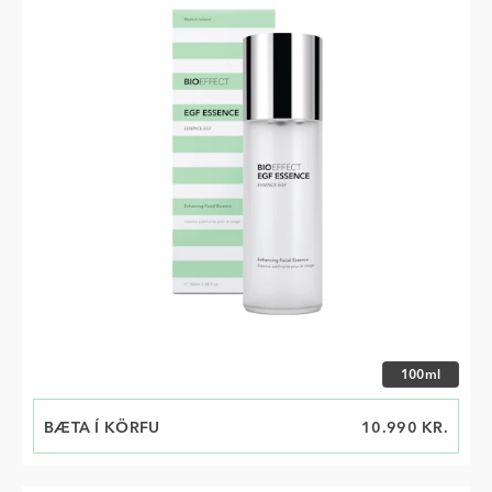
Veldu stærð
100ml
BÆTA Í KÖRFU
VERÐ
10.990 KR.