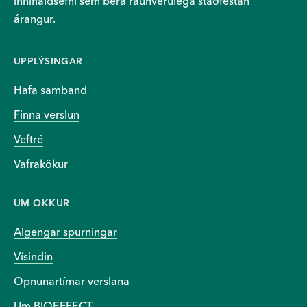
innihaldsefni sem bera raunverulega staðfestan
árangur.
UPPLÝSINGAR
Hafa samband
Finna verslun
Veftré
Vafrakökur
UM OKKUR
Algengar spurningar
Vísindin
Opnunartímar verslana
Um BIOEFFECT