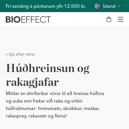
Frí sending á pöntunum yfir 12.000 kr.
Ísland
K
a
r
f
a
Val
Sjá allar vörur
Húðhreinsun og
rakagjafar
Mildar en áhrifaríkar vörur til að hreinsa húðina
og auka enn frekar við raka og virkni
húðrútínunnar: hreinsivatn, skrúbbur, maskar,
rakasprey, rakavatn og fleira!