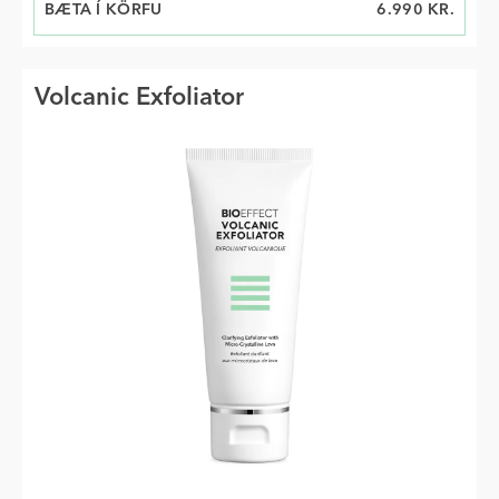
BÆTA Í KÖRFU
VERÐ
6.990 KR.
Volcanic Exfoliator