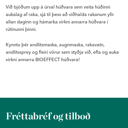
Við bjóðum upp á úrval húðvara sem veita húðinni
aukalag af raka, sjá til þess að viðhalda rakanum yfir
allan daginn og hámarka virkni annarra húðvara í
rútínunni þinni.
Kynntu þér andlitsmaska, augnmaska, rakavatn,
andlitssprey og fleiri vörur sem styðja við, efla og auka
virkni annarra BIOEFFECT húðvara!
Fréttabréf og tilboð