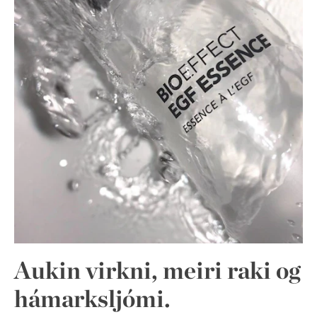
Aukin virkni, meiri raki og
hámarksljómi.