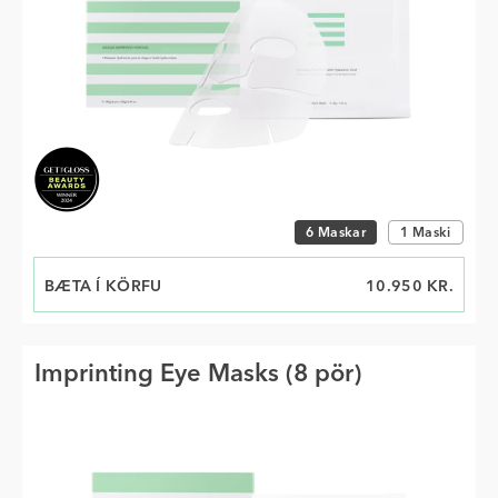
Veldu stærð
6 Maskar
1 Maski
BÆTA Í KÖRFU
VERÐ
10.950 KR.
Imprinting Eye Masks (8 pör)