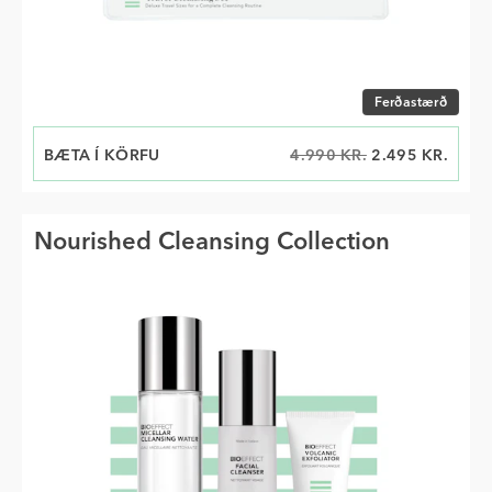
Veldu stærð
Ferðastærð
BÆTA Í KÖRFU
VERÐ NÚNA:
VERÐ ÁÐUR:
4.990 KR.
2.495 KR.
Nourished Cleansing Collection