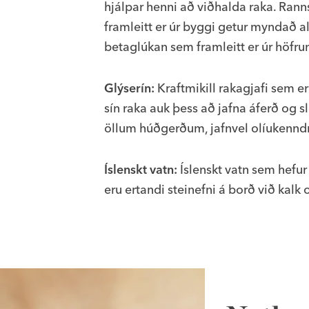
hjálpar henni að viðhalda raka. Ran
framleitt er úr byggi getur myndað a
betaglúkan sem framleitt er úr höfru
Glýserín:
Kraftmikill rakagjafi sem er
sín raka auk þess að jafna áferð og s
öllum húðgerðum, jafnvel olíukenndr
Íslenskt vatn:
Íslenskt vatn sem hefur
eru ertandi steinefni á borð við kal