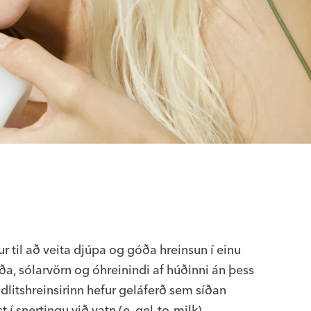
r til að veita djúpa og góða hreinsun í einu
arða, sólarvörn og óhreinindi af húðinni án þess
dlitshreinsirinn hefur geláferð sem síðan
 snertingu við vatn (e. gel-to-milk).