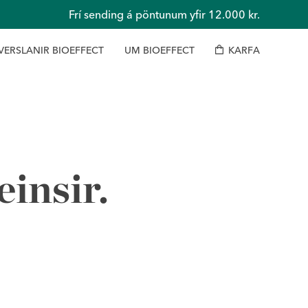
Frí sending á pöntunum yfir 12.000 kr.
V
E
R
S
L
A
N
I
R
B
I
O
E
F
F
E
C
T
U
M
B
I
O
E
F
F
E
C
T
K
A
R
F
A
insir.