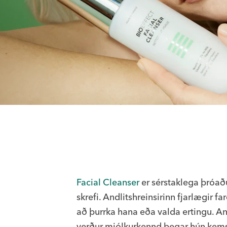
Facial Cleanser
er sérstaklega þróaðu
skrefi. Andlitshreinsirinn fjarlægir f
að þurrka hana eða valda ertingu. An
verður mjólkurkennd þegar hún kemst í