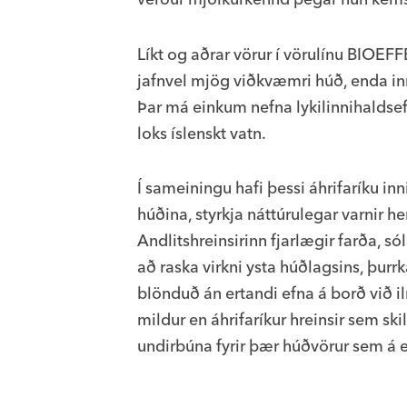
Líkt og aðrar vörur í vörulínu BIOE
jafnvel mjög viðkvæmri húð, enda inni
Þar má einkum nefna lykilinnihaldsef
loks íslenskt vatn.
Í sameiningu hafi þessi áhrifaríku in
húðina, styrkja náttúrulegar varnir he
Andlitshreinsirinn fjarlægir farða, só
að raska virkni ysta húðlagsins, þurr
blönduð án ertandi efna á borð við il
mildur en áhrifaríkur hreinsir sem sk
undirbúna fyrir þær húðvörur sem á e