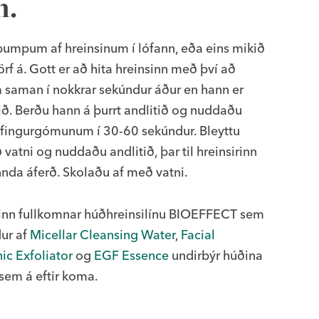
n.
umpum af hreinsinum í lófann, eða eins mikið
örf á. Gott er að hita hreinsinn með því að
saman í nokkrar sekúndur áður en hann er
tið. Berðu hann á þurrt andlitið og nuddaðu
fingurgómunum í 30-60 sekúndur. Bleyttu
atni og nuddaðu andlitið, þar til hreinsirinn
nda áferð. Skolaðu af með vatni.
rinn fullkomnar húðhreinsilínu BIOEFFECT sem
ur af
Micellar Cleansing Water
,
Facial
ic Exfoliator
og
EGF Essence
undirbýr húðina
 sem á eftir koma.