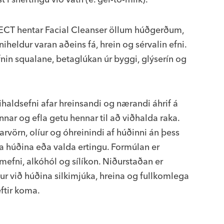
FFECT hentar Facial Cleanser öllum húðgerðum,
heldur varan aðeins fá, hrein og sérvalin efni.
nin squalane, betaglúkan úr byggi, glýserín og
nihaldsefni afar hreinsandi og nærandi áhrif á
nnar og efla getu hennar til að viðhalda raka.
larvörn, olíur og óhreinindi af húðinni án þess
ka húðina eða valda ertingu. Formúlan er
mefni, alkóhól og sílíkon. Niðurstaðan er
ilur við húðina silkimjúka, hreina og fullkomlega
ftir koma.