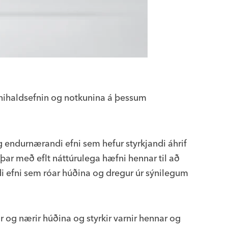
innihaldsefnin og notkunina á þessum
 endurnærandi efni sem hefur styrkjandi áhrif
þar með eflt náttúrulega hæfni hennar til að
i efni sem róar húðina og dregur úr sýnilegum
 og nærir húðina og styrkir varnir hennar og