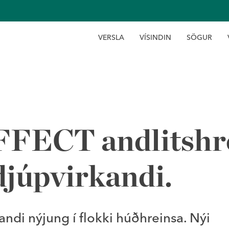
V
E
R
S
L
A
V
Í
S
I
N
D
I
N
S
Ö
G
U
R
FECT andlitshre
djúpvirkandi.
andi nýjung í flokki húðhreinsa. Nýi