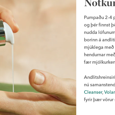
Notku
Pumpaðu 2-4 p
og þér finnst þ
nudda lófunum 
borinn á andli
mjúklega með 
hendurnar með v
fær mjólkurken
Andlitshreinsi
nú samanstend
Cleanser
,
Volan
fyrir þær vörur