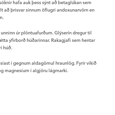
nsóknir hafa auk þess sýnt að betaglúkan sem
llt að þrisvar sinnum öflugri andoxunarvörn en
m.
 unninn úr plöntuafurðum. Glýserín dregur til
létta yfirborð húðarinnar. Rakagjafi sem hentar
i húð.
 síast í gegnum aldagömul hraunlög. Fyrir vikið
k og magnesíum í algjöru lágmarki.