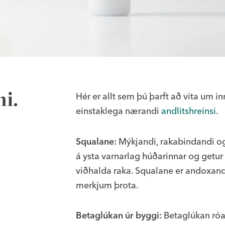
ni.
Hér er allt sem þú þarft að vita um 
einstaklega nærandi
andlitshreinsi
.
Squalane:
Mýkjandi, rakabindandi og
á ysta varnarlag húðarinnar og getur 
viðhalda raka. Squalane er andoxand
merkjum þrota.
Betaglúkan úr byggi:
Betaglúkan róar