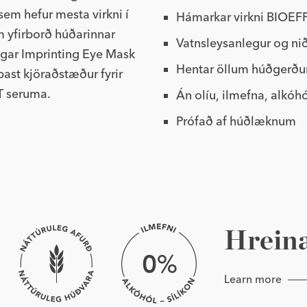
sem hefur mesta virkni í
Hámarkar virkni BIOE
 yfirborð húðarinnar
Vatnsleysanlegur og ni
 Þegar Imprinting Eye Mask
Hentar öllum húðgerð
ast kjöraðstæður fyrir
T seruma.
Án olíu, ilmefna, alkóh
Prófað af húðlæknum
Hrein
Learn more