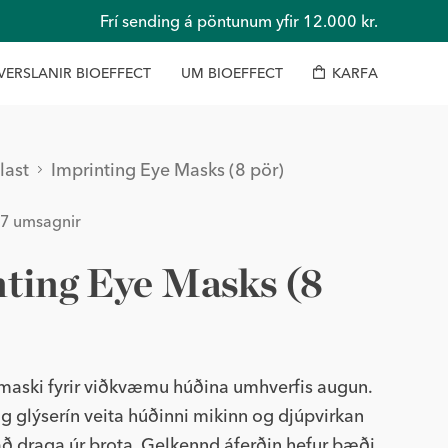
Frí sending á pöntunum yfir 12.000 kr.
V
E
R
S
L
A
N
I
R
B
I
O
E
F
F
E
C
T
U
M
B
I
O
E
F
F
E
C
T
K
A
R
F
A
last
Imprinting Eye Masks (8 pör)
27
umsagnir
257
/
5
ting Eye Masks (8
aski fyrir viðkvæmu húðina umhverfis augun.
g glýserín veita húðinni mikinn og djúpvirkan
að draga úr þrota. Gelkennd áferðin hefur bæði