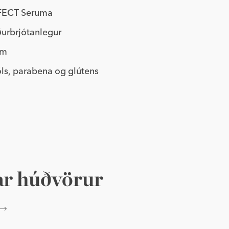
FFECT Seruma
ðurbrjótanlegur
um
óls, parabena og glútens
ar húðvörur