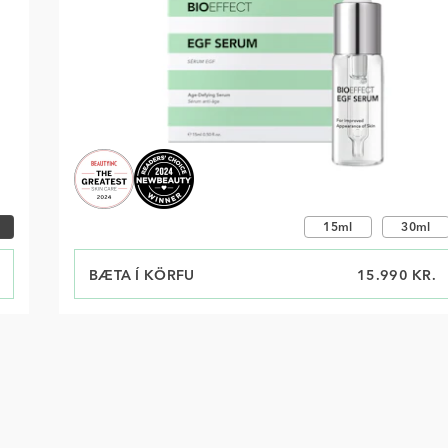
stærð
Veldu stærð
15ml
30ml
BÆTA Í KÖRFU
VERÐ
15.990 KR.