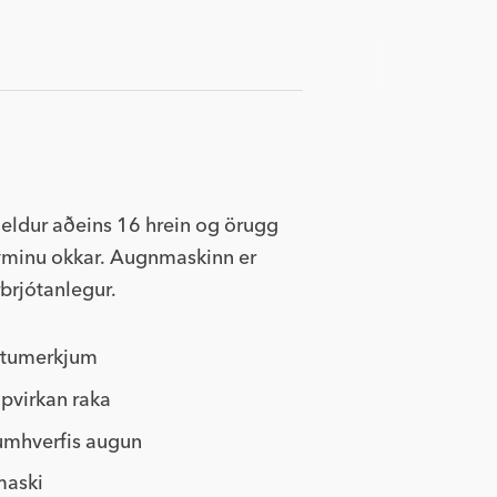
heldur aðeins 16 hrein og örugg
teyminu okkar. Augnmaskinn er
brjótanlegur.
eytumerkjum
úpvirkan raka
 umhverfis augun
maski