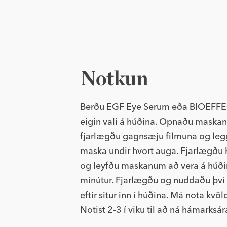
Notkun
Berðu EGF Eye Serum eða BIOEFFE
eigin vali á húðina. Opnaðu maskan
fjarlægðu gagnsæju filmuna og leg
maska undir hvort auga. Fjarlægðu 
og leyfðu maskanum að vera á húðin
mínútur. Fjarlægðu og nuddaðu því
eftir situr inn í húðina. Má nota kv
Notist 2-3 í viku til að ná hámarksár