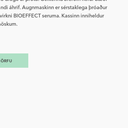
ndi áhrif. Augnmaskinn er sérstaklega þróaður
 virkni BIOEFFECT seruma. Kassinn inniheldur
möskum.
.
KÖRFU