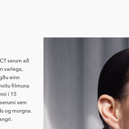
CT serum að
n varlega,
gðu einn
hvítu filmuna
ni í 15
 serumi sem
ölds og morgna.
angri.