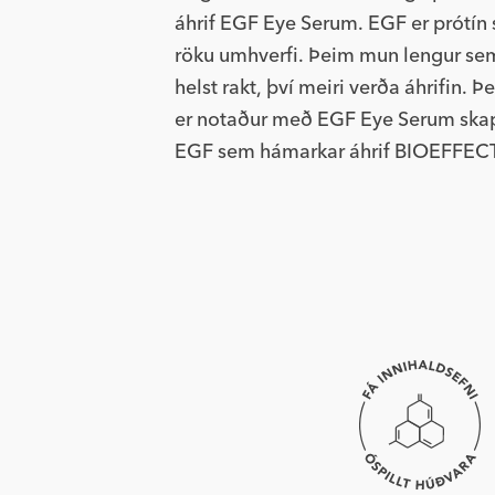
áhrif EGF Eye Serum. EGF er prótín 
röku umhverfi. Þeim mun lengur sem
helst rakt, því meiri verða áhrifin.
er notaður með EGF Eye Serum skap
EGF sem hámarkar áhrif BIOEFFEC