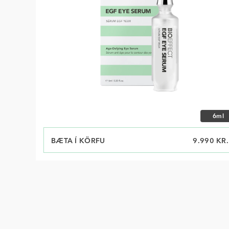
Veldu 
6ml
BÆTA Í KÖRFU
VERÐ
9.990 KR.