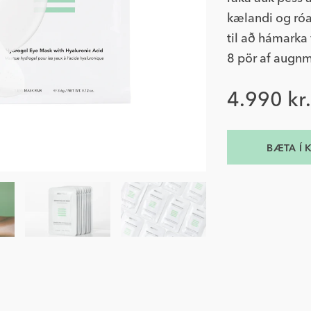
kælandi og róa
til að hámarka
8 pör af augn
Verð
4.990 kr
BÆTA Í 