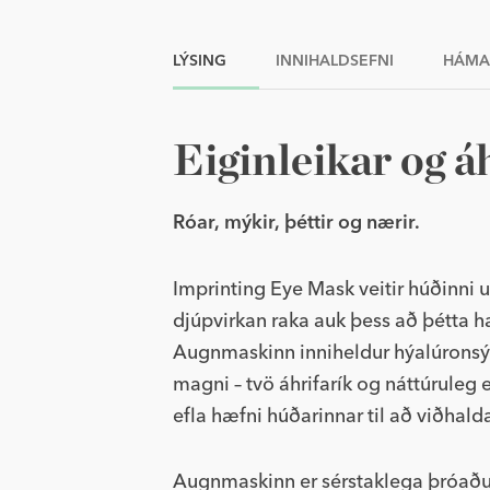
LÝSING
INNIHALDSEFNI
HÁMA
Eiginleikar og á
Róar, mýkir, þéttir og nærir.
Imprinting Eye Mask veitir húðinni
djúpvirkan raka auk þess að þétta h
Augnmaskinn inniheldur hýalúronsýru
magni – tvö áhrifarík og náttúruleg
efla hæfni húðarinnar til að viðhald
Augnmaskinn er sérstaklega þróaður