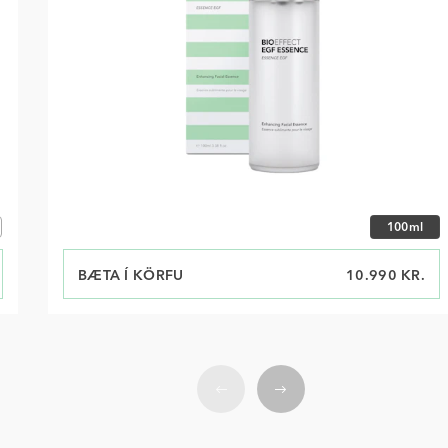
Veldu st
100ml
BÆTA Í KÖRFU
VERÐ
10.990 KR.
Fyrri
Næst