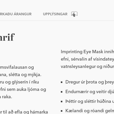
RKAÐU ÁRANGUR
UPPLÝSINGAR
hrif
Imprinting Eye Mask inni
efni, sérvalin af vísinda
vatnsleysanlegur og niður
 umsvifalausan og
ana, slétta og mýkja.
 og glýserín í ríku
Dregur úr þrota og þr
 efni sem auka ljóma og
Endurnærir og veitir dj
a raka.
Þéttir og sléttir húðina
Kælandi og róandi gel
 til að efla og hámarka