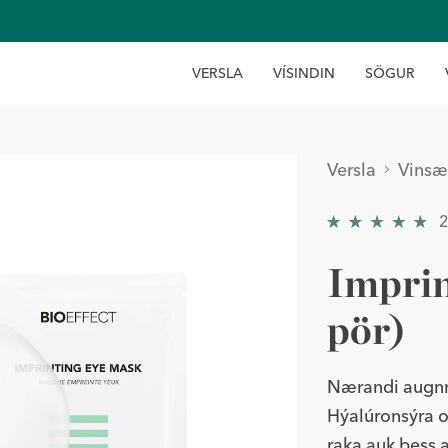
V
E
R
S
L
A
V
Í
S
I
N
D
I
N
S
Ö
G
U
R
Versla
Vinsæ
4.9259
Imprin
pör)
Nærandi augnm
Hýalúronsýra o
raka auk þess 